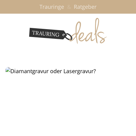
Trauringe
&
Ratgeber