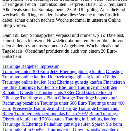
Eheringe auf euch - zum absoluten Tiefpreis. Bis zu 55% reduziert!
Alle Deals sind bis Sonntagabend, 23:59 Uhr gültig. Anschließend
wechseln die Ringe wieder. Ist also diese Woche nichts für dich
dabei, schau einfach nächste Woche nochmal in unserem Online
Shop vorbei.
Damit du kein Schnäppchen verpasst und immer Up-To-Date bist,
kannst du auch unseren Newsletter abonnieren. So erfährst du vor
allen anderen von unseren neuen Angeboten, Wochendeals und
Tagesdeals. Obendrauf profitierst du auch von einem 20 Euro-
Gutschein!
Trauringe
Ratgeber
Impressum
Trauringe unter 300 Euro
Jetzt Eheringe günstig kaufen
Günstige
Trauringe online kaufen
Hochzeitsringe günstig kaufen
Billige
Trauringe online kaufen
Jetzt Eheringe günstig kaufen
Finanzieren
Sie Ihre Trauringe
Kaufen Sie Ehe- und Trauringe mit saftigen
Rabatten
Günstige Trauringe aus 333er Gold stark reduziert
Günstige Trauringe aus Platin
Günstige Trauringe bequem auf
Rechnung bezahlen
Trauringe unter 600 Euro
Trauringe unter 400
Euro
Preiswerte Trauringe und Eheringe
Trauringe bequem auf
Raten
Trauringe reduziert und das bis zu 70%!
Beim Trauring-
Discount kaufen und 70% sparen
Trauring in Limburg kaufen
Trauringe & Eheringe Palladium günstig kaufen
Sparen Sie beim
Trauringkauf in Gießen
Trauringe mit Gravur günstig ergattern