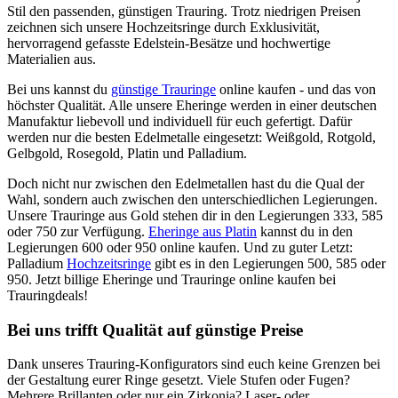
Stil den passenden, günstigen Trauring. Trotz niedrigen Preisen
zeichnen sich unsere Hochzeitsringe durch Exklusivität,
hervorragend gefasste Edelstein-Besätze und hochwertige
Materialien aus.
Bei uns kannst du
günstige Trauringe
online kaufen - und das von
höchster Qualität. Alle unsere Eheringe werden in einer deutschen
Manufaktur liebevoll und individuell für euch gefertigt. Dafür
werden nur die besten Edelmetalle eingesetzt: Weißgold, Rotgold,
Gelbgold, Rosegold, Platin und Palladium.
Doch nicht nur zwischen den Edelmetallen hast du die Qual der
Wahl, sondern auch zwischen den unterschiedlichen Legierungen.
Unsere Trauringe aus Gold stehen dir in den Legierungen 333, 585
oder 750 zur Verfügung.
Eheringe aus Platin
kannst du in den
Legierungen 600 oder 950 online kaufen. Und zu guter Letzt:
Palladium
Hochzeitsringe
gibt es in den Legierungen 500, 585 oder
950. Jetzt billige Eheringe und Trauringe online kaufen bei
Trauringdeals!
Bei uns trifft Qualität auf günstige Preise
Dank unseres Trauring-Konfigurators sind euch keine Grenzen bei
der Gestaltung eurer Ringe gesetzt. Viele Stufen oder Fugen?
Mehrere Brillanten oder nur ein Zirkonia? Laser- oder