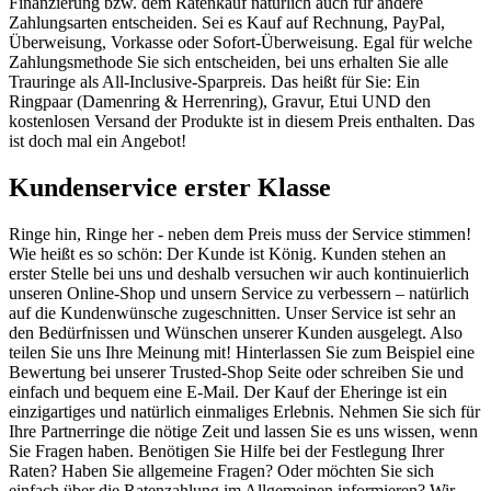
Finanzierung bzw. dem Ratenkauf natürlich auch für andere
Zahlungsarten entscheiden. Sei es Kauf auf Rechnung, PayPal,
Überweisung, Vorkasse oder Sofort-Überweisung. Egal für welche
Zahlungsmethode Sie sich entscheiden, bei uns erhalten Sie alle
Trauringe als All-Inclusive-Sparpreis. Das heißt für Sie: Ein
Ringpaar (Damenring & Herrenring), Gravur, Etui UND den
kostenlosen Versand der Produkte ist in diesem Preis enthalten. Das
ist doch mal ein Angebot!
Kundenservice erster Klasse
Ringe hin, Ringe her - neben dem Preis muss der Service stimmen!
Wie heißt es so schön: Der Kunde ist König. Kunden stehen an
erster Stelle bei uns und deshalb versuchen wir auch kontinuierlich
unseren Online-Shop und unsern Service zu verbessern – natürlich
auf die Kundenwünsche zugeschnitten. Unser Service ist sehr an
den Bedürfnissen und Wünschen unserer Kunden ausgelegt. Also
teilen Sie uns Ihre Meinung mit! Hinterlassen Sie zum Beispiel eine
Bewertung bei unserer Trusted-Shop Seite oder schreiben Sie und
einfach und bequem eine E-Mail. Der Kauf der Eheringe ist ein
einzigartiges und natürlich einmaliges Erlebnis. Nehmen Sie sich für
Ihre Partnerringe die nötige Zeit und lassen Sie es uns wissen, wenn
Sie Fragen haben. Benötigen Sie Hilfe bei der Festlegung Ihrer
Raten? Haben Sie allgemeine Fragen? Oder möchten Sie sich
einfach über die Ratenzahlung im Allgemeinen informieren? Wir