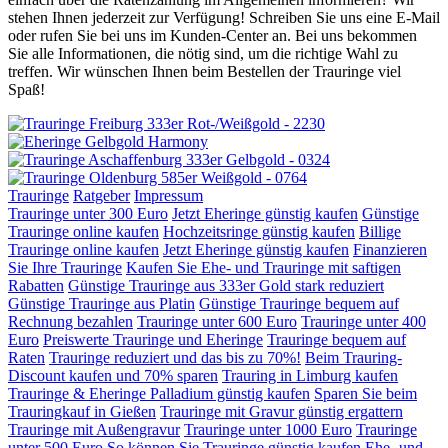
stehen Ihnen jederzeit zur Verfügung! Schreiben Sie uns eine E-Mail
oder rufen Sie bei uns im Kunden-Center an. Bei uns bekommen
Sie alle Informationen, die nötig sind, um die richtige Wahl zu
treffen. Wir wünschen Ihnen beim Bestellen der Trauringe viel
Spaß!
Trauringe
Ratgeber
Impressum
Trauringe unter 300 Euro
Jetzt Eheringe günstig kaufen
Günstige
Trauringe online kaufen
Hochzeitsringe günstig kaufen
Billige
Trauringe online kaufen
Jetzt Eheringe günstig kaufen
Finanzieren
Sie Ihre Trauringe
Kaufen Sie Ehe- und Trauringe mit saftigen
Rabatten
Günstige Trauringe aus 333er Gold stark reduziert
Günstige Trauringe aus Platin
Günstige Trauringe bequem auf
Rechnung bezahlen
Trauringe unter 600 Euro
Trauringe unter 400
Euro
Preiswerte Trauringe und Eheringe
Trauringe bequem auf
Raten
Trauringe reduziert und das bis zu 70%!
Beim Trauring-
Discount kaufen und 70% sparen
Trauring in Limburg kaufen
Trauringe & Eheringe Palladium günstig kaufen
Sparen Sie beim
Trauringkauf in Gießen
Trauringe mit Gravur günstig ergattern
Trauringe mit Außengravur
Trauringe unter 1000 Euro
Trauringe
unter 500 Euro
So können Sie Trauringe günstig kaufen
Ehe- und